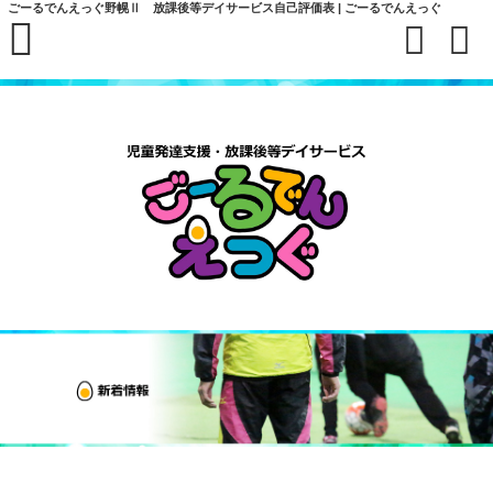
ごーるでんえっぐ野幌Ⅱ 放課後等デイサービス自己評価表 | ごーるでんえっぐ