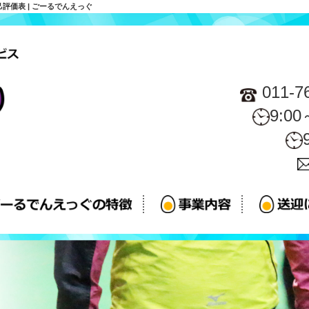
価表 | ごーるでんえっぐ
011-7
9:0