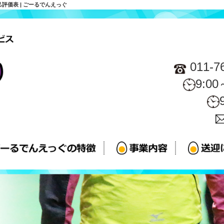
価表 | ごーるでんえっぐ
011-7
9:0